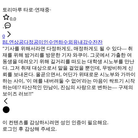
토리마루 타로
·
연재중
·
0.0
·
0
BL
연상공
다정공
미인수
연하수
외유내강수
잔잔
"기사를 위해서라면 다정하게도, 매정하게도 될 수 있다― 취
재를 위해 밤거리를 방문한 기자 와쿠이. 그곳에서 가출한 여
동생을 데려오기 위해 길거리를 떠도는 대학생 시노부를 만난
다. 그저 취재 대상으로서 말을 걸었을 뿐인데, 무방비하게 신
뢰를 보내온다. 올곧으면서, 어딘가 위태로운 시노부와 가까이
하는 사이, '이 애를 내버려둘 수 없어'라는 마음이 싹트기 시작
하는데!? 타산적인 만남이, 진심의 사랑으로 변하는― 구제의
보이즈 러브!!"
이 컨텐츠를 감상하시려면 성인 인증이 필요해요.
로그인 후 감상해 주세요.