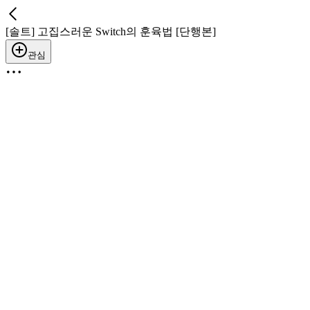
[솔트] 고집스러운 Switch의 훈육법 [단행본]
관심