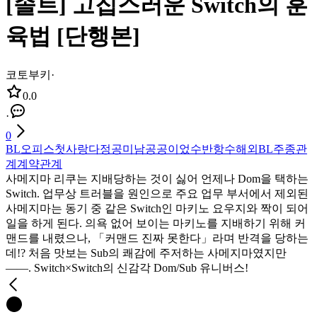
[솔트] 고집스러운 Switch의 훈
육법 [단행본]
코토부키
·
0.0
·
0
BL
오피스
첫사랑
다정공
미남공
공이었수
반항수
해외BL
주종관
계
계약관계
사메지마 리쿠는 지배당하는 것이 싫어 언제나 Dom을 택하는
Switch. 업무상 트러블을 원인으로 주요 업무 부서에서 제외된
사메지마는 동기 중 같은 Switch인 마키노 요우지와 짝이 되어
일을 하게 된다. 의욕 없어 보이는 마키노를 지배하기 위해 커
맨드를 내렸으나, 「커맨드 진짜 못한다」라며 반격을 당하는
데!? 처음 맛보는 Sub의 쾌감에 주저하는 사메지마였지만
――. Switch×Switch의 신감각 Dom/Sub 유니버스!