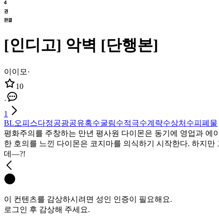
[인디고] 악벽 [단행본]
이이모
·
10
·
1
BL
오피스
다정공
광공
유혹수
굴림수
적극수
계략수
상처수
피폐물
평화주의를 주창하는 만년 평사원 다이몬은 동기에 영업과 에이
한 호의를 느낀 다이몬은 코지마를 의식하기 시작한다. 하지만
데―?!
이 컨텐츠를 감상하시려면 성인 인증이 필요해요.
로그인 후 감상해 주세요.