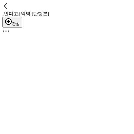
[인디고] 악벽 [단행본]
관심