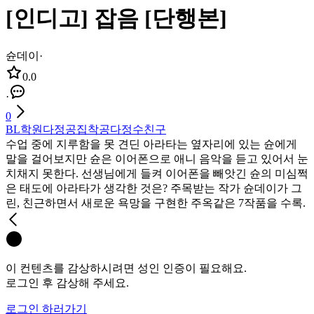
[인디고] 잡음 [단행본]
슌데이
·
0.0
·
0
BL
학원
다정공
집착공
다정수
친구
수업 중에 지루함을 못 견딘 아라타는 옆자리에 있는 슌에게
말을 걸어보지만 슌은 이어폰으로 애니 음악을 듣고 있어서 눈
치채지 못한다. 선생님에게 들켜 이어폰을 빼앗긴 슌의 미심쩍
은 태도에 아라타가 생각한 것은? 주목받는 작가 슌데이가 그
린, 친근하면서 새로운 욕망을 구현한 주옥같은 7작품을 수록.
이 컨텐츠를 감상하시려면 성인 인증이 필요해요.
로그인 후 감상해 주세요.
로그인 하러가기