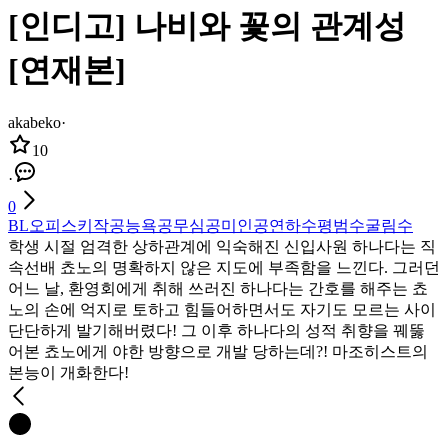
[인디고] 나비와 꽃의 관계성
[연재본]
akabeko
·
10
·
0
BL
오피스
키작공
능욕공
무심공
미인공
연하수
평범수
굴림수
학생 시절 엄격한 상하관계에 익숙해진 신입사원 하나다는 직
속선배 쵸노의 명확하지 않은 지도에 부족함을 느낀다. 그러던
어느 날, 환영회에게 취해 쓰러진 하나다는 간호를 해주는 쵸
노의 손에 억지로 토하고 힘들어하면서도 자기도 모르는 사이
단단하게 발기해버렸다! 그 이후 하나다의 성적 취향을 꿰뚫
어본 쵸노에게 야한 방향으로 개발 당하는데?! 마조히스트의
본능이 개화한다!