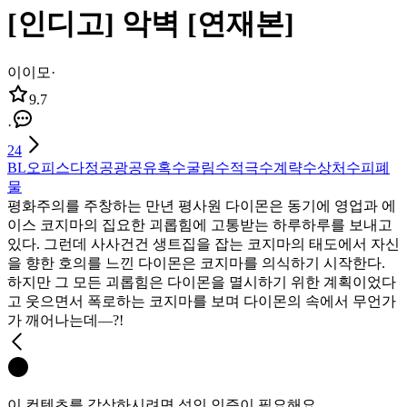
[인디고] 악벽 [연재본]
이이모
·
9.7
·
24
BL
오피스
다정공
광공
유혹수
굴림수
적극수
계략수
상처수
피폐
물
평화주의를 주창하는 만년 평사원 다이몬은 동기에 영업과 에
이스 코지마의 집요한 괴롭힘에 고통받는 하루하루를 보내고
있다. 그런데 사사건건 생트집을 잡는 코지마의 태도에서 자신
을 향한 호의를 느낀 다이몬은 코지마를 의식하기 시작한다.
하지만 그 모든 괴롭힘은 다이몬을 멸시하기 위한 계획이었다
고 웃으면서 폭로하는 코지마를 보며 다이몬의 속에서 무언가
가 깨어나는데―?!
이 컨텐츠를 감상하시려면 성인 인증이 필요해요.