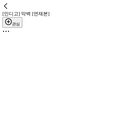
[인디고] 악벽 [연재본]
관심