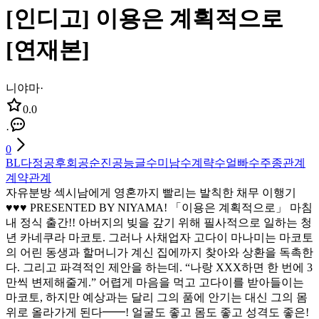
[인디고] 이용은 계획적으로
[연재본]
니야마
·
0.0
·
0
BL
다정공
후회공
순진공
능글수
미남수
계략수
얼빠수
주종관계
계약관계
자유분방 섹시남에게 영혼까지 빨리는 발칙한 채무 이행기
♥♥♥ PRESENTED BY NIYAMA! 「이용은 계획적으로」 마침
내 정식 출간!! 아버지의 빚을 갚기 위해 필사적으로 일하는 청
년 카네쿠라 마코토. 그러나 사채업자 고다이 마나미는 마코토
의 어린 동생과 할머니가 계신 집에까지 찾아와 상환을 독촉한
다. 그리고 파격적인 제안을 하는데. “나랑 XXX하면 한 번에 3
만씩 변제해줄게.” 어렵게 마음을 먹고 고다이를 받아들이는
마코토, 하지만 예상과는 달리 그의 품에 안기는 대신 그의 몸
위로 올라가게 된다━━! 얼굴도 좋고 몸도 좋고 성격도 좋은!