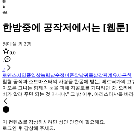
한밤중에 공작저에서는 [웹툰]
정매실 외 2명
·
0.0
·
2
로맨스
서양풍
일상
능력남
순정녀
존잘남
귀족
삼각관계
유사근친
철혈 공작과 소드마스터의 사랑을 한몸에 받는, 베르딕가의 고귀
아오른 그녀는 형제의 눈을 피해 지골로를 기다리던 중, 오라비 
비가 알려 주면 되는 것 아니냐.” 그 밤 이후, 아리스타샤를 
이 컨텐츠를 감상하시려면 성인 인증이 필요해요.
로그인 후 감상해 주세요.