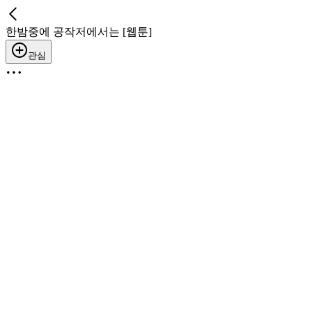
한밤중에 공작저에서는 [웹툰]
관심