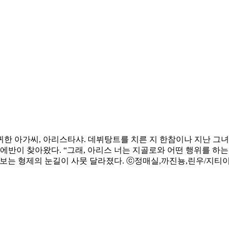
한 아가씨, 아리스타샤. 데뷔탕트를 치른 지 한참이나 지난 그녀
에반이 찾아왔다. “그래, 아리스 너는 지골로와 어떤 행위를 하는
바라보는 형제의 눈길이 사뭇 달라졌다. ⓒ정매실,까진뇽,린우/지티