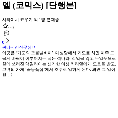
엘 (코믹스) [단행본]
시라이시 죠우기 외 1명
·
연재중
·
0.0
·
0
판타지
잔잔
무심녀
이곳은 ‘기도의 크룰넬비아’. 대성당에서 기도를 하면 아주 드
물게 바람이 이루어지는 작은 섬나라. 직업을 잃고 무일푼으로
길에 쓰러진 맥밀리아는 신기한 여성 리리엘에게 도움을 받고,
그녀의 가게 ‘골동품점’에서 조수로 일하게 된다. 과연 그 일이
란…?