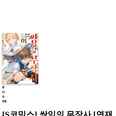
[S코믹스] 쌍익의 무장사 [연재