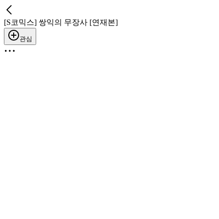
[S코믹스] 쌍익의 무장사 [연재본]
관심