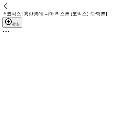
[S코믹스] 흉란영애 니아 리스톤 (코믹스) [단행본]
관심