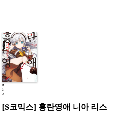
[S코믹스] 흉란영애 니아 리스