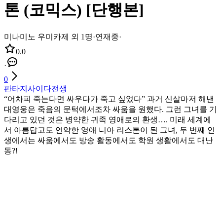
톤 (코믹스) [단행본]
미나미노 우미카제 외 1명
·
연재중
·
0.0
·
0
판타지
사이다
전생
“어차피 죽는다면 싸우다가 죽고 싶었다” 과거 신살마저 해낸
대영웅은 죽음의 문턱에서조차 싸움을 원했다. 그런 그녀를 기
다리고 있던 것은 병약한 귀족 영애로의 환생…. 미래 세계에
서 아름답고도 연약한 영애 니아 리스톤이 된 그녀, 두 번째 인
생에서는 싸움에서도 방송 활동에서도 학원 생활에서도 대난
동?!