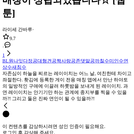
매칭이 성립되었습니다☆ [웹
툰]
라이세 간바루
·
9.7
·
1
BL
원나잇
다정공
대형견공
짝사랑공
존댓말공
까칠수
미인수
연
상수
새침수
자존심이 하늘을 찌르는 레이이치는 어느 날, 여친한테 차이고
좌절한다. 홧김에 등록한 게이 전용 매칭 앱에서 만난 하야토
의 일방적인 구애에 이끌려 하룻밤을 보내게 된 레이이치. 과
연 레이이치는 안기기만 하는 관계에 종지부를 찍을 수 있을
까?! 그리고 둘은 진짜 연인이 될 수 있을까?!
이 컨텐츠를 감상하시려면 성인 인증이 필요해요.
로그인 후 감상해 주세요.