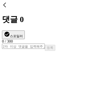
댓글
0
스포일러
0
/ 300
등록