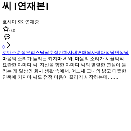
씨 [연재본]
호시미 SK
·
연재중
·
0.0
·
0
로맨스
순정
오피스
달달
순정만화
사내연애
짝사랑
다정남
연상남
마음의 소리가 들리는 키지마 씨와, 마음의 소리가 시끌벅적
요란한 야마다 씨. 자신을 향한 야마다 씨의 열렬한 연심이 들
리는 게 일상인 회사 생활 속에서, 어느새 그녀의 밝고 따뜻한
인품에 키지마 씨도 점점 마음이 끌리기 시작하는데…….