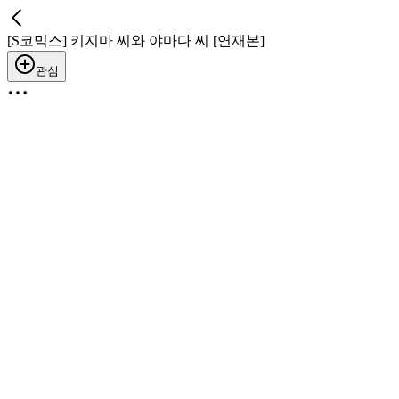
[S코믹스] 키지마 씨와 야마다 씨 [연재본]
관심