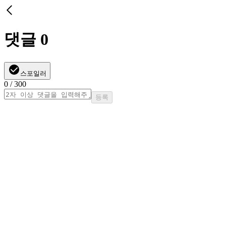
댓글
0
스포일러
0
/ 300
등록