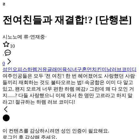
전여친들과 재결합!? [단행본]
시노노메 류
·
연재중
·
10
·
0
성인
오피스
하렘
거유
글래머
육식녀
구혼
먼치킨
미남
러브코미디
여주인공들은 모두 '전 여친'! 한 번 헤어졌어도 사랑했던 사람
들끼리 재회하는 것도 불타오르는 법! 속궁합은 이미 다 알고
있고, 왠지 모르게 너무 편한 하렘 예감♪ 그런데 왜 다 모인 거
지......? 다들 사랑했으니 이제 와서 한 명만 고르라고 하지 말
라고! 절규하는 하렘 러브 코미디!
이 컨텐츠를 감상하시려면 성인 인증이 필요해요.
로그인 후 감상해 주세요.