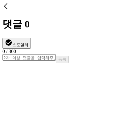
댓글
0
스포일러
0
/ 300
등록