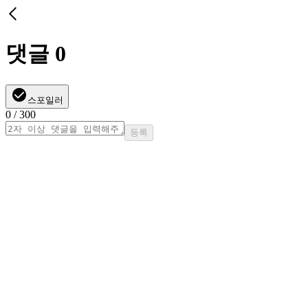
댓글
0
스포일러
0
/ 300
등록