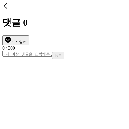
댓글
0
스포일러
0
/ 300
등록