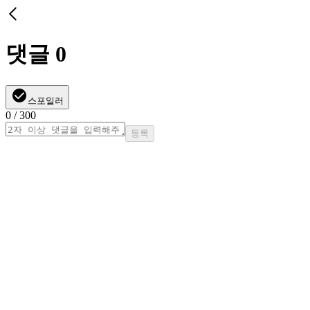
댓글
0
스포일러
0
/ 300
등록