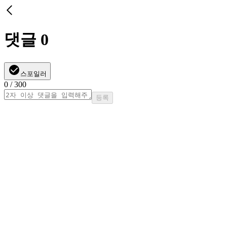
댓글
0
스포일러
0
/ 300
등록