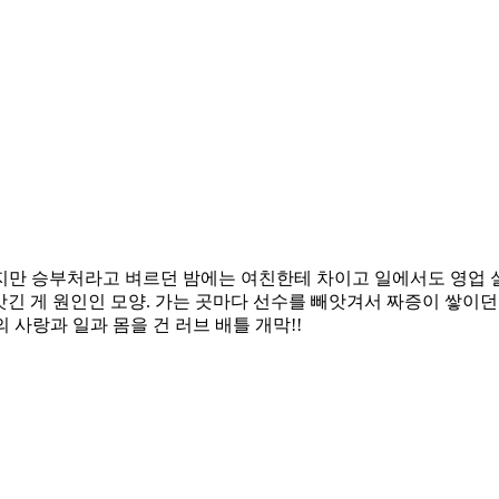
만 승부처라고 벼르던 밤에는 여친한테 차이고 일에서도 영업 실적
앗긴 게 원인인 모양. 가는 곳마다 선수를 빼앗겨서 짜증이 쌓이던
 사랑과 일과 몸을 건 러브 배틀 개막!!