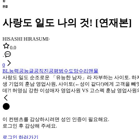
사랑도 일도 나의 것! [연재본]
HISASHI HIRASUMI
·
0.0
·
0
BL
능력공
능글공
직진공
평범수
도망수
리맨물
사랑도 일도 순조로운 「유능한 남자」라 자부하는 사이토. 하지
생 기업의 훈남 영업사원, 사이토(←성이 같다!)에게 고객을 빼
데?! 허영심 강한 이성애자 영업사원 VS 고스펙 훈남 영업사원의
이 컨텐츠를 감상하시려면 성인 인증이 필요해요.
로그인 후 감상해 주세요.
로그인 하러가기