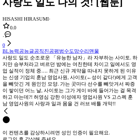
사랑도 일도 나의 것! [웹툰]
HISASHI HIRASUMI
·
0.0
·
0
BL
능력공
능글공
직진공
평범수
도망수
리맨물
사랑도 일도 순조로운 「유능한 남자」라 자부하는 사이토. 하
지만 승부처라고 벼르던 밤에는 여친한테 차이고 일에서도 영
업 실적이 정체 중…. 최근 신규 계약을 따내지 못하게 된 이유
는 신생 기업의 훈남 영업사원, 사이토(←성이 같다!)에게 고객
을 빼앗긴 게 원인인 모양. 가는 곳마다 선수를 빼앗겨서 짜증
이 쌓이던 어느 날, 사이토는 그가 게이 바에 들어가는 걸 목격
하고 마는데?! 허영심 강한 이성애자 영업사원 VS 고스펙 훈
남 영업사원의 사랑과 일과 몸을 건 러브 배틀 개막!!
이 컨텐츠를 감상하시려면 성인 인증이 필요해요.
로그인 후 감상해 주세요.