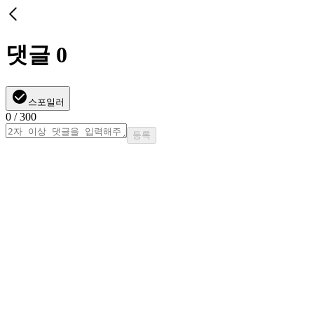
댓글
0
스포일러
0
/ 300
등록