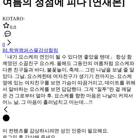
여름의 정점에 피다 [연재본]
KOTARO
·
0.0
·
0
BL
학원
캠퍼스물
감성
힐링
「내가 요스케의 연인이 될 수 있다면 좋았을 텐데」 항상 함
께였던 소꿉친구 요스케. 올해도 그동안의 여름처럼 요스케와
다른 친구들과 바다, 불꽃놀이, 축제… 그런 나날을 보낼 줄 알
았다. 그날, 요스케한테 여자친구가 생기기 전까지는. 요스케
옆에 있는 여자친구를 보면 가슴이 따끔거리고, 데이트를 위해
서 알바하는 요스케를 보면 답답했다. 그게 “질투”란 걸 깨달
은 건 그로부터 얼마 후. 요스케를 향한 마음은 나날이 커져서
어느 날, 그 마음이 흘러넘치고 마는데…?!
이 컨텐츠를 감상하시려면 성인 인증이 필요해요.
로그인 후 감상해 주세요.