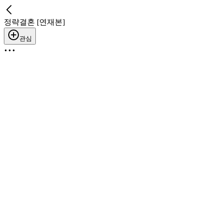
정략결혼 [연재본]
관심