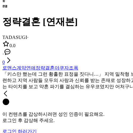
정략결혼 [연재본]
TADASUGI
·
0.0
·
0
로맨스
계약연애
정략결혼
야쿠자
조폭
「키스만 했는데 그런 황홀한 표정을 짓다니…」 지역 밀착형 
련하고 지역 사람들 모두의 사랑과 신뢰를 받는 존재로 성장하고
는 타이치를 보고 약혼 파기를 결심하는 유우코였지만 어처구니
이 컨텐츠를 감상하시려면 성인 인증이 필요해요.
로그인 후 감상해 주세요.
로그인 하러가기