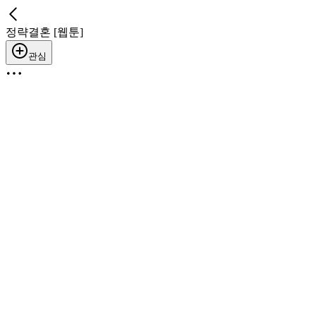
정략결혼 [웹툰]
관심