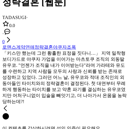
정략결혼 [웹툰]
TADASUGI
·
0.0
·
0
로맨스
계약연애
정략결혼
야쿠자
조폭
「키스만 했는데 그런 황홀한 표정을 짓다니…」 지역 밀착형
보디가드로 야쿠자 가업을 이어가는 마츠토쿠 조직의 외동딸
유우코. "언젠가 조직을 내가 이어받는다"라며 가라테와 유도
를 수련하고 지역 사람들 모두의 사랑과 신뢰를 받는 존재로
성장하고 있었다. 그러던 어느 날, 유우코와 적대 조직인의 외
동아들인 타이치와의 정략결혼이 결정된다. 첫 대면부터 무례
하게 행동하는 타이치를 보고 약혼 파기를 결심하는 유우코였
지만 어처구니없이 입술을 빼앗기고, 더 나아가서 온몸을 농락
당하는데?!
이 컨텐츠를 감상하시려면 성인 인증이 필요해요.