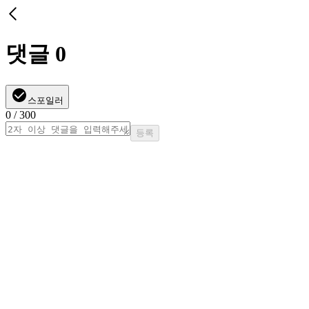
댓글
0
스포일러
0
/ 300
등록