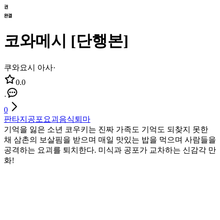
코와메시 [단행본]
쿠와요시 아사
·
0.0
·
0
판타지
공포
요괴
음식
퇴마
기억을 잃은 소년 코우키는 진짜 가족도 기억도 되찾지 못한
채 삼촌의 보살핌을 받으며 매일 맛있는 밥을 먹으며 사람들을
공격하는 요괴를 퇴치한다. 미식과 공포가 교차하는 신감각 만
화!