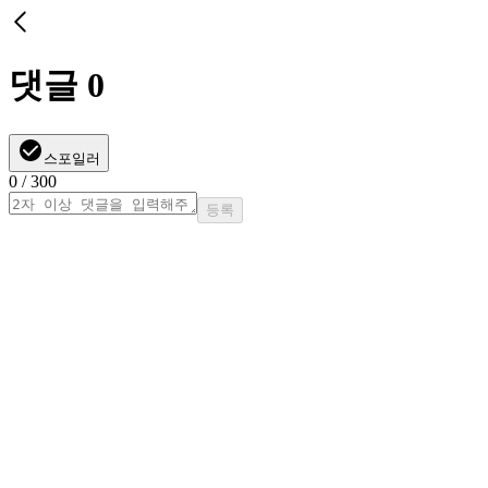
댓글
0
스포일러
0
/ 300
등록