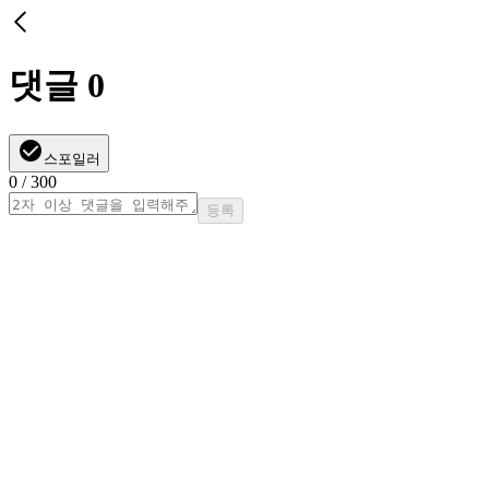
댓글
0
스포일러
0
/ 300
등록