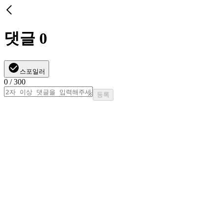
댓글
0
스포일러
0
/ 300
등록