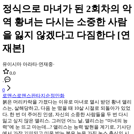
정식으로 마녀가 된 2회차의 악
역 황녀는 다시는 소중한 사람
을 잃지 않겠다고 다짐한다 [연
재본]
유이시마 아라타
·
연재중
·
0.0
·
0
로맨스
로맨스판타지
순정만화
붉은 머리카락을 가졌다는 이유로 마녀로 멸시 받던 황녀 앨리
스는, 살해당하고, 다음 눈 떴을 때 10살 시절로 되돌아가 있었
다. 한 번 더 주어진 인생, 자신의 소중한 사람들을 두 번 다시
잃고 싶지 않은 앨리스. 그러던 어느 날, 앨리스는 “마녀의 능
력”에 눈 뜨고 마는데...? 앨리스는 능력 발현을 계기로, 기사단
에서 가장 기피되고 미움 받는 붉은 눈을 가진 녹스 출신의 시