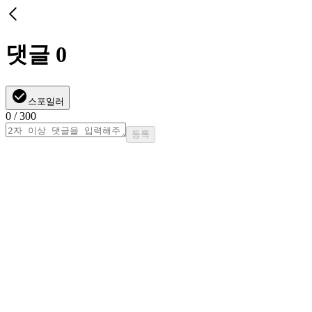
댓글
0
스포일러
0
/ 300
등록