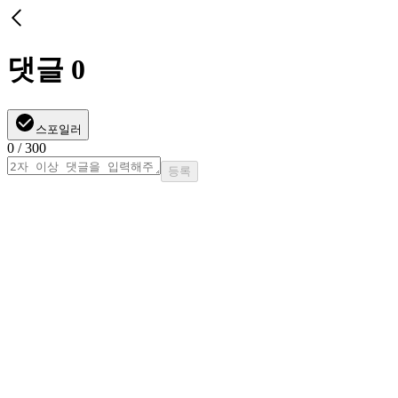
댓글
0
스포일러
0
/ 300
등록