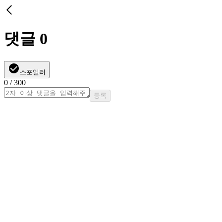
댓글
0
스포일러
0
/ 300
등록