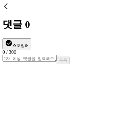
댓글
0
스포일러
0
/ 300
등록