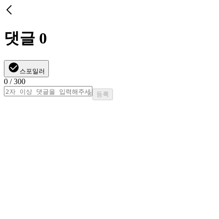
댓글
0
스포일러
0
/ 300
등록