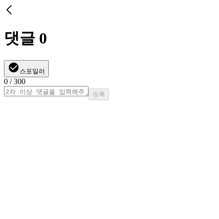
댓글
0
스포일러
0
/ 300
등록