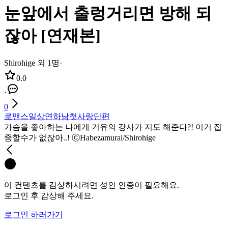
눈앞에서 출렁거리면 방해 되
잖아 [연재본]
Shirohige 외 1명
·
0.0
·
0
로맨스
일상
연하남
첫사랑
단편
가슴을 좋아하는 나에게 거유의 강사가 지도 해준다?! 이거 집
중할수가 없잖아..! ⓒHabezamurai/Shirohige
이 컨텐츠를 감상하시려면 성인 인증이 필요해요.
로그인 후 감상해 주세요.
로그인 하러가기