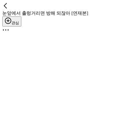
눈앞에서 출렁거리면 방해 되잖아 [연재본]
관심