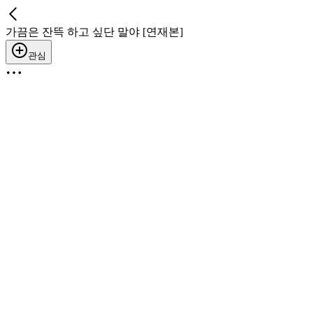
가끔은 잔뜩 하고 싶단 말야 [연재본]
관심