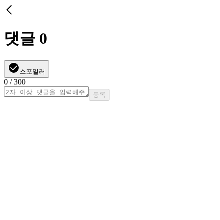
댓글
0
스포일러
0
/ 300
등록