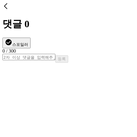
댓글
0
스포일러
0
/ 300
등록