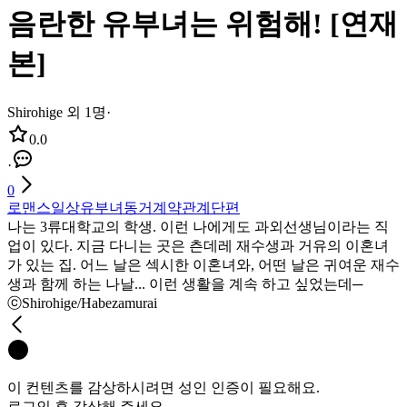
음란한 유부녀는 위험해! [연재
본]
Shirohige 외 1명
·
0.0
·
0
로맨스
일상
유부녀
동거
계약관계
단편
나는 3류대학교의 학생. 이런 나에게도 과외선생님이라는 직
업이 있다. 지금 다니는 곳은 츤데레 재수생과 거유의 이혼녀
가 있는 집. 어느 날은 섹시한 이혼녀와, 어떤 날은 귀여운 재수
생과 함께 하는 나날... 이런 생활을 계속 하고 싶었는데─
ⓒShirohige/Habezamurai
이 컨텐츠를 감상하시려면 성인 인증이 필요해요.
로그인 후 감상해 주세요.