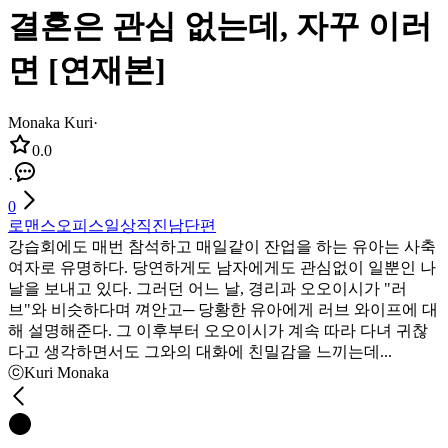
결혼은 관심 없는데, 자꾸 이러
면 [연재본]
Monaka Kuri
·
0.0
·
0
로맨스
오피스
일상
직진남
단편
강습회에도 매번 참석하고 매일같이 잔업을 하는 유아는 사축
여자로 유명하다. 당연하게도 남자에게도 관심없이 일뿐인 나
날을 보내고 있다. 그러던 어느 날, 경리과 오오이시가 "러
브"와 비슷하다며 껴안고─ 당황한 유아에게 러브 와이프에 대
해 설명해준다. 그 이후부터 오오이시가 계속 따라 다녀 귀찮
다고 생각하면서도 그와의 대화에 친밀감을 느끼는데...
ⓒKuri Monaka