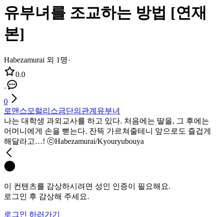
유부녀를 조교하는 방법 [연재
본]
Habezamurai 외 1명
·
0.0
·
0
로맨스
모럴리스
금단의관계
유부녀
나는 대학생 과외교사를 하고 있다. 처음에는 딸을, 그 후에는
어머니에게 손을 뻗는다. 잔뜩 가르쳐줄테니 앞으로도 즐겁게
해달라고…! ⓒHabezamurai/Kyouryubouya
이 컨텐츠를 감상하시려면 성인 인증이 필요해요.
로그인 후 감상해 주세요.
로그인 하러가기