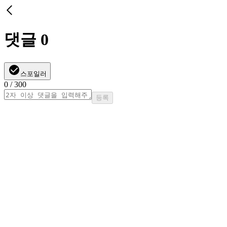
댓글
0
스포일러
0
/ 300
등록