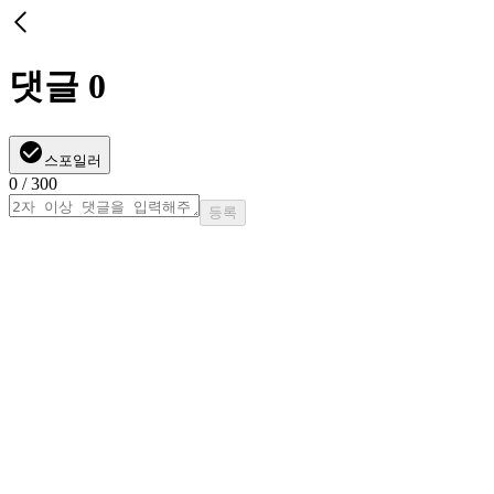
댓글
0
스포일러
0
/ 300
등록