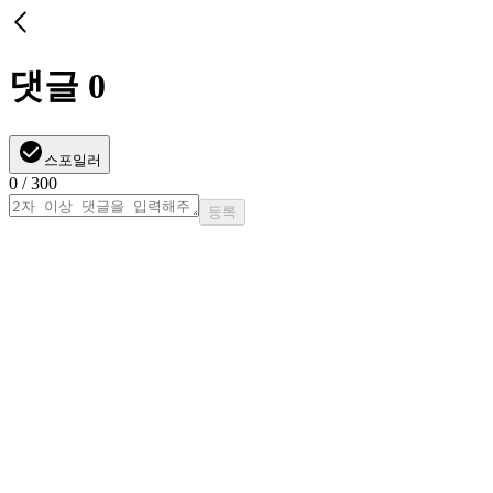
댓글
0
스포일러
0
/ 300
등록