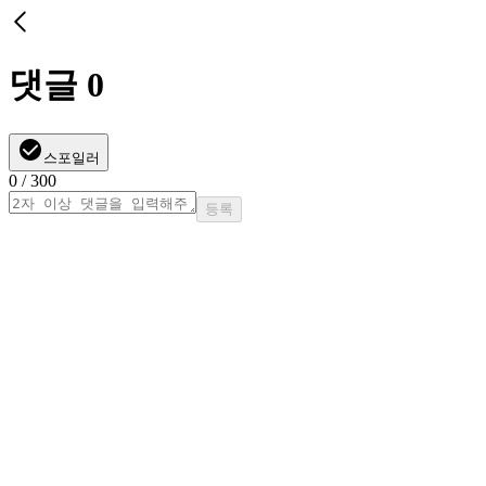
댓글
0
스포일러
0
/ 300
등록